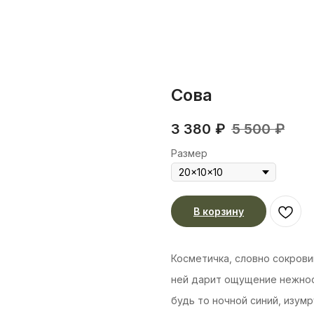
Сова
3 380
₽
5 500
₽
Размер
В корзину
Косметичка, словно сокрови
ней дарит ощущение нежност
будь то ночной синий, изум