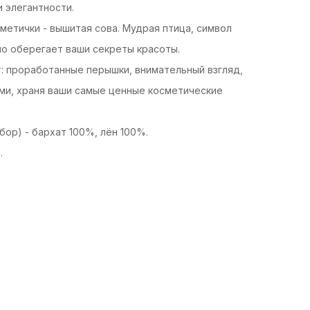
 элегантности.
метички - вышитая сова. Мудрая птица, символ
вно оберегает ваши секреты красоты.
: проработанные перышки, внимательный взгляд,
ами, храня ваши самые ценные косметические
бор) - бархат 100%, лён 100%.
.