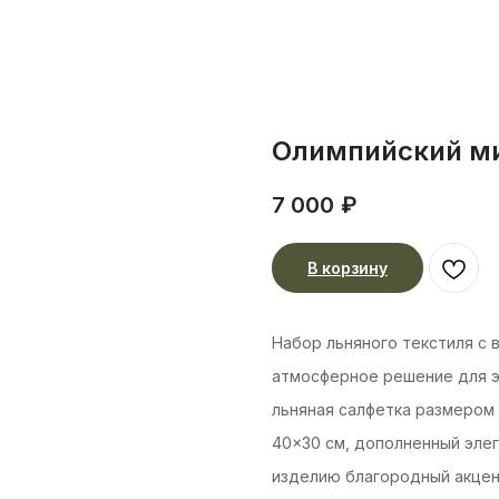
Олимпийский м
7 000
₽
В корзину
Набор льняного текстиля с
атмосферное решение для э
льняная салфетка размером
40×30 см, дополненный эле
изделию благородный акцен