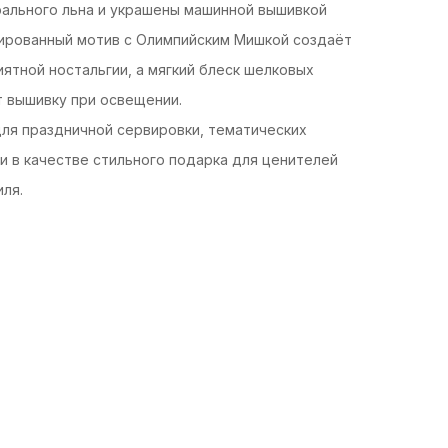
рального льна и украшены машинной вышивкой
ированный мотив с Олимпийским Мишкой создаёт
иятной ностальгии, а мягкий блеск шелковых
т вышивку при освещении.
ля праздничной сервировки, тематических
и в качестве стильного подарка для ценителей
ля.