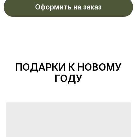
Сильная команда
дизайнеров, маркетологов
ПОДАРКИ К НОВОМУ
и технологов
ГОДУ