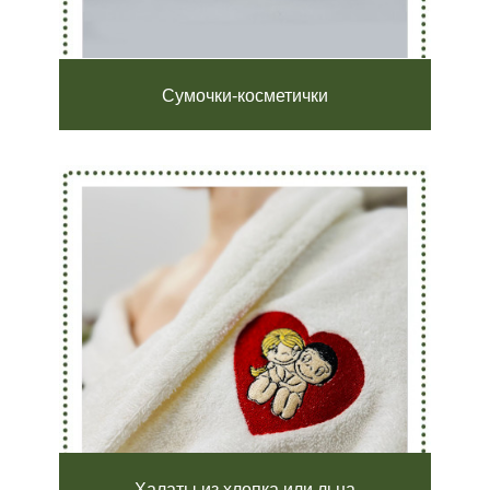
Производство
Электролитный проезд 7
Сумочки-косметички
*
*
*
*
запрещено на территории РФ
shop@momoforhome.ru
marketing@momoforhome.ru
ООО «Мода Москвы»
Политика обработки
персональных данных
ИНН 9704000010
Подольское шоссе, 8
Халаты из хлопка или льна