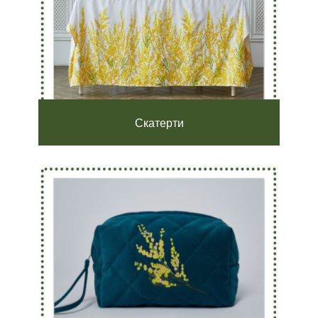
Скатерти
О нас
Покупателям
История бренда
Доставка
СМИ о нас
Возврат
Блог
Контакты
Адрес магазина
Пятницкая ул., 54, ср. 1