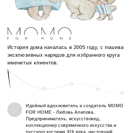
бархатные сумочки. Отличительной чертой
продукции MOMO FOR HOME являются
великолепные вышивки.
Каждая коллекция – итог совместной работы
художников, портных, искусствоведов. Бренд
активно включен в деловую и светскую жизнь.
Партнеры и друзья MOMO FOR HOME дарят
вдохновение и помогают создать неповторимый
стиль.
МОМО FOR HOME - это собственный цех по
пошиву в Москве и профессиональная
команда. Полный цикл производства
позволяет выполнять индивидуальные заказы
и создавать корпоративные подарки «под
ключ» в сжатые сроки.
О БРЕНДЕ
Российская компания с 20-летней