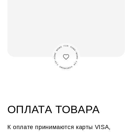
О нас
Покупателям
История бренда
Доставка
СМИ о нас
Возврат
Блог
Контакты
Адрес магазина
Пятницкая ул., 54, ср. 1
Производство
Электролитный проезд 7
*
*
*
*
запрещено на территории РФ
shop@momoforhome.ru
marketing@momoforhome.ru