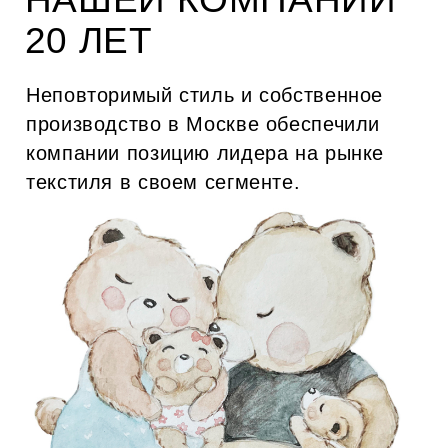
История дома началась в 2005 году, с пошива
эксклюзивных нарядов для избранного круга
именитых клиентов.
Идейный вдохновитель и создатель MOMO
FOR HOME - Любовь Алипова.
Предприниматель, искусствовед,
коллекционер современного искусства и
русского костюма XIX века, настоящий
амбассадор русского стиля.
Бренд выпускает текстильные изделия
премиум-качества: скатерти, салфетки,
декоративные подушки, постельное белье,