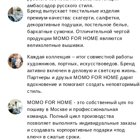
историей. Неповторимый стиль и
собственное производство в Москве
обеспечили компании позицию лидера
на рынке текстиля в своем сегменте
01
2005
Основание бренда
02
2014
Открытие производства
03
2020
Увеличение точек продаж
3
2
1
ПОДРОБНЕЕ О БРЕНДЕ