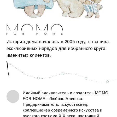
бархатные сумочки. Отличительной чертой
продукции MOMO FOR HOME являются
великолепные вышивки.
Каждая коллекция – итог совместной работы
художников, портных, искусствоведов. Бренд
активно включен в деловую и светскую жизнь.
Партнеры и друзья MOMO FOR HOME дарят
вдохновение и помогают создать неповторимый
стиль.
МОМО FOR HOME - это собственный цех по
пошиву в Москве и профессиональная
команда. Полный цикл производства
позволяет выполнять индивидуальные заказы
и создавать корпоративные подарки «под
ключ» в сжатые сроки.
О БРЕНДЕ
Российская компания с 20-летней