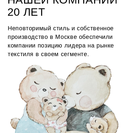
История дома началась в 2005 году, с пошива
эксклюзивных нарядов для избранного круга
именитых клиентов.
Идейный вдохновитель и создатель MOMO
FOR HOME - Любовь Алипова.
Предприниматель, искусствовед,
коллекционер современного искусства и
русского костюма XIX века, настоящий
амбассадор русского стиля.
Бренд выпускает текстильные изделия
премиум-качества: скатерти, салфетки,
декоративные подушки, постельное белье,