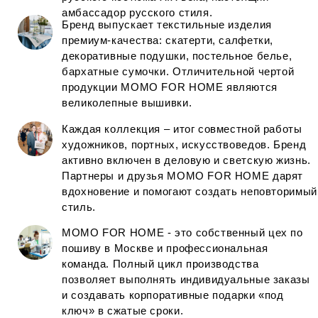
историей. Неповторимый стиль и
собственное производство в Москве
обеспечили компании позицию лидера
на рынке текстиля в своем сегменте
01
2005
Основание бренда
02
2014
Открытие производства
03
2020
Увеличение точек продаж
3
2
1
ПОДРОБНЕЕ О БРЕНДЕ