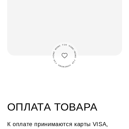
О нас
Покупателям
История бренда
Доставка
СМИ о нас
Возврат
Блог
Контакты
Адрес магазина
Пятницкая ул., 54, ср. 1
Производство
Электролитный проезд 7
*
*
*
*
запрещено на территории РФ
shop@momoforhome.ru
marketing@momoforhome.ru